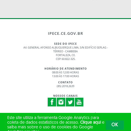
IPECE.CE.GOV.BR
SEDE DO IPECE
AV. GENERAL AFONSO ALBUQUERQUE LIMA, S/N EDIFÍCIO SEPLAG -
TÉRREO - CAMBEBA
FORTALEZA, CE.
CEP: 60.822-325.
HORÁRIO DE ATENDIMENTO
08:00 ÀS 12:00 HORAS
13:00 ÀS 17:00 HORAS
CONTATO
(85) 2018.2639
NOSSOS CANAIS
© 2017 - 2026 – GOVERNO DO ESTADO DO CEARÁ
Este site utiliza a ferramenta Google Analytics para
TODOS OS DIREITOS RESERVADOS
coleta de dados estatísticos de acesso.
Clique aqui
e
OK
saiba mais sobre o uso de cookies do Google