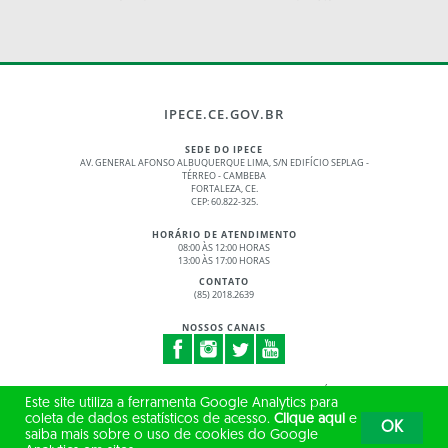
IPECE.CE.GOV.BR
SEDE DO IPECE
AV. GENERAL AFONSO ALBUQUERQUE LIMA, S/N EDIFÍCIO SEPLAG -
TÉRREO - CAMBEBA
FORTALEZA, CE.
CEP: 60.822-325.
HORÁRIO DE ATENDIMENTO
08:00 ÀS 12:00 HORAS
13:00 ÀS 17:00 HORAS
CONTATO
(85) 2018.2639
NOSSOS CANAIS
© 2017 - 2026 – GOVERNO DO ESTADO DO CEARÁ
Este site utiliza a ferramenta Google Analytics para
TODOS OS DIREITOS RESERVADOS
coleta de dados estatísticos de acesso.
Clique aqui
e
OK
saiba mais sobre o uso de cookies do Google