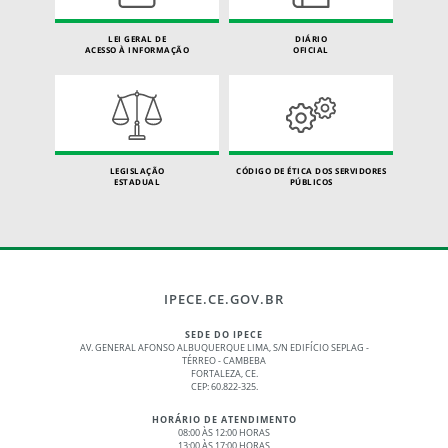
LEI GERAL DE
DIÁRIO
ACESSO À INFORMAÇÃO
OFICIAL
LEGISLAÇÃO
CÓDIGO DE ÉTICA DOS SERVIDORES
ESTADUAL
PÚBLICOS
IPECE.CE.GOV.BR
SEDE DO IPECE
AV. GENERAL AFONSO ALBUQUERQUE LIMA, S/N EDIFÍCIO SEPLAG -
TÉRREO - CAMBEBA
FORTALEZA, CE.
CEP: 60.822-325.
HORÁRIO DE ATENDIMENTO
08:00 ÀS 12:00 HORAS
13:00 ÀS 17:00 HORAS