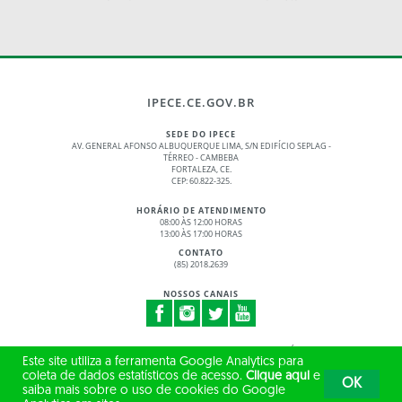
IPECE.CE.GOV.BR
SEDE DO IPECE
AV. GENERAL AFONSO ALBUQUERQUE LIMA, S/N EDIFÍCIO SEPLAG -
TÉRREO - CAMBEBA
FORTALEZA, CE.
CEP: 60.822-325.
HORÁRIO DE ATENDIMENTO
08:00 ÀS 12:00 HORAS
13:00 ÀS 17:00 HORAS
CONTATO
(85) 2018.2639
NOSSOS CANAIS
© 2017 - 2026 – GOVERNO DO ESTADO DO CEARÁ
Este site utiliza a ferramenta Google Analytics para
TODOS OS DIREITOS RESERVADOS
coleta de dados estatísticos de acesso.
Clique aqui
e
OK
saiba mais sobre o uso de cookies do Google