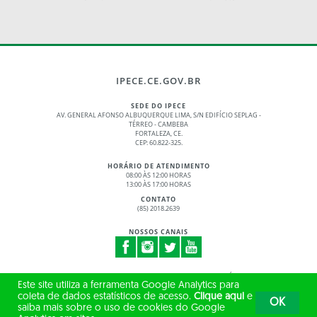
IPECE.CE.GOV.BR
SEDE DO IPECE
AV. GENERAL AFONSO ALBUQUERQUE LIMA, S/N EDIFÍCIO SEPLAG -
TÉRREO - CAMBEBA
FORTALEZA, CE.
CEP: 60.822-325.
HORÁRIO DE ATENDIMENTO
08:00 ÀS 12:00 HORAS
13:00 ÀS 17:00 HORAS
CONTATO
(85) 2018.2639
NOSSOS CANAIS
© 2017 - 2026 – GOVERNO DO ESTADO DO CEARÁ
Este site utiliza a ferramenta Google Analytics para
TODOS OS DIREITOS RESERVADOS
coleta de dados estatísticos de acesso.
Clique aqui
e
OK
saiba mais sobre o uso de cookies do Google