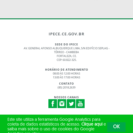
IPECE.CE.GOV.BR
SEDE DO IPECE
AV. GENERAL AFONSO ALBUQUERQUE LIMA, S/N EDIFÍCIO SEPLAG -
TÉRREO - CAMBEBA
FORTALEZA, CE.
CEP: 60.822-325.
HORÁRIO DE ATENDIMENTO
08:00 ÀS 12:00 HORAS
13:00 ÀS 17:00 HORAS
CONTATO
(85) 2018.2639
NOSSOS CANAIS
© 2017 - 2026 – GOVERNO DO ESTADO DO CEARÁ
Este site utiliza a ferramenta Google Analytics para
TODOS OS DIREITOS RESERVADOS
coleta de dados estatísticos de acesso.
Clique aqui
e
OK
saiba mais sobre o uso de cookies do Google