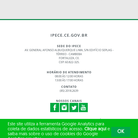
IPECE.CE.GOV.BR
SEDE DO IPECE
AV. GENERAL AFONSO ALBUQUERQUE LIMA, S/N EDIFÍCIO SEPLAG -
TÉRREO - CAMBEBA
FORTALEZA, CE.
CEP: 60.822-325.
HORÁRIO DE ATENDIMENTO
08:00 ÀS 12:00 HORAS
13:00 ÀS 17:00 HORAS
CONTATO
(85) 2018.2639
NOSSOS CANAIS
© 2017 - 2026 – GOVERNO DO ESTADO DO CEARÁ
Este site utiliza a ferramenta Google Analytics para
TODOS OS DIREITOS RESERVADOS
coleta de dados estatísticos de acesso.
Clique aqui
e
OK
saiba mais sobre o uso de cookies do Google