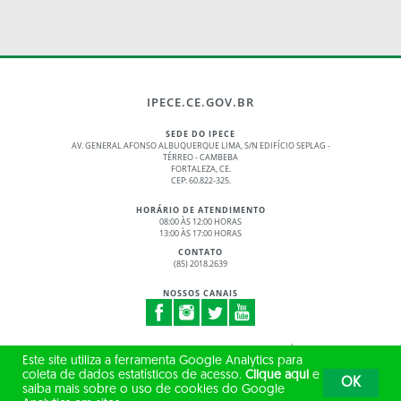
IPECE.CE.GOV.BR
SEDE DO IPECE
AV. GENERAL AFONSO ALBUQUERQUE LIMA, S/N EDIFÍCIO SEPLAG -
TÉRREO - CAMBEBA
FORTALEZA, CE.
CEP: 60.822-325.
HORÁRIO DE ATENDIMENTO
08:00 ÀS 12:00 HORAS
13:00 ÀS 17:00 HORAS
CONTATO
(85) 2018.2639
NOSSOS CANAIS
© 2017 - 2026 – GOVERNO DO ESTADO DO CEARÁ
Este site utiliza a ferramenta Google Analytics para
TODOS OS DIREITOS RESERVADOS
coleta de dados estatísticos de acesso.
Clique aqui
e
OK
saiba mais sobre o uso de cookies do Google