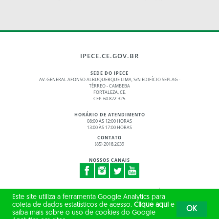
IPECE.CE.GOV.BR
SEDE DO IPECE
AV. GENERAL AFONSO ALBUQUERQUE LIMA, S/N EDIFÍCIO SEPLAG -
TÉRREO - CAMBEBA
FORTALEZA, CE.
CEP: 60.822-325.
HORÁRIO DE ATENDIMENTO
08:00 ÀS 12:00 HORAS
13:00 ÀS 17:00 HORAS
CONTATO
(85) 2018.2639
NOSSOS CANAIS
© 2017 - 2026 – GOVERNO DO ESTADO DO CEARÁ
Este site utiliza a ferramenta Google Analytics para
TODOS OS DIREITOS RESERVADOS
coleta de dados estatísticos de acesso.
Clique aqui
e
OK
saiba mais sobre o uso de cookies do Google