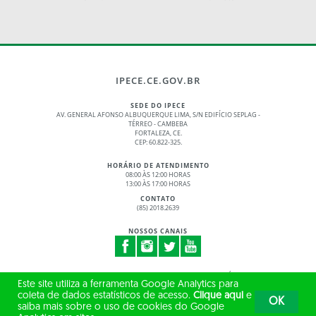
IPECE.CE.GOV.BR
SEDE DO IPECE
AV. GENERAL AFONSO ALBUQUERQUE LIMA, S/N EDIFÍCIO SEPLAG -
TÉRREO - CAMBEBA
FORTALEZA, CE.
CEP: 60.822-325.
HORÁRIO DE ATENDIMENTO
08:00 ÀS 12:00 HORAS
13:00 ÀS 17:00 HORAS
CONTATO
(85) 2018.2639
NOSSOS CANAIS
© 2017 - 2026 – GOVERNO DO ESTADO DO CEARÁ
Este site utiliza a ferramenta Google Analytics para
TODOS OS DIREITOS RESERVADOS
coleta de dados estatísticos de acesso.
Clique aqui
e
OK
saiba mais sobre o uso de cookies do Google