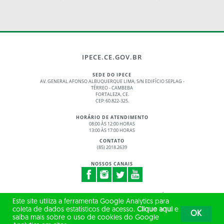
IPECE.CE.GOV.BR
SEDE DO IPECE
AV. GENERAL AFONSO ALBUQUERQUE LIMA, S/N EDIFÍCIO SEPLAG -
TÉRREO - CAMBEBA
FORTALEZA, CE.
CEP: 60.822-325.
HORÁRIO DE ATENDIMENTO
08:00 ÀS 12:00 HORAS
13:00 ÀS 17:00 HORAS
CONTATO
(85) 2018.2639
NOSSOS CANAIS
© 2017 - 2026 – GOVERNO DO ESTADO DO CEARÁ
Este site utiliza a ferramenta Google Analytics para
TODOS OS DIREITOS RESERVADOS
coleta de dados estatísticos de acesso.
Clique aqui
e
OK
saiba mais sobre o uso de cookies do Google