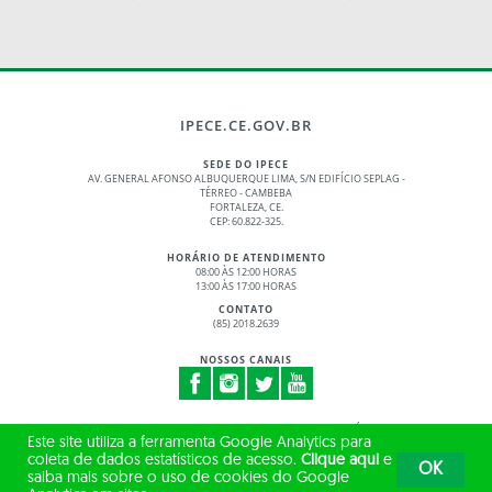
IPECE.CE.GOV.BR
SEDE DO IPECE
AV. GENERAL AFONSO ALBUQUERQUE LIMA, S/N EDIFÍCIO SEPLAG -
TÉRREO - CAMBEBA
FORTALEZA, CE.
CEP: 60.822-325.
HORÁRIO DE ATENDIMENTO
08:00 ÀS 12:00 HORAS
13:00 ÀS 17:00 HORAS
CONTATO
(85) 2018.2639
NOSSOS CANAIS
© 2017 - 2026 – GOVERNO DO ESTADO DO CEARÁ
Este site utiliza a ferramenta Google Analytics para
TODOS OS DIREITOS RESERVADOS
coleta de dados estatísticos de acesso.
Clique aqui
e
OK
saiba mais sobre o uso de cookies do Google