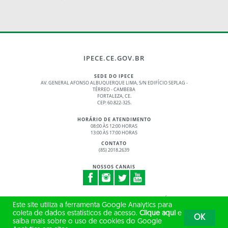
IPECE.CE.GOV.BR
SEDE DO IPECE
AV. GENERAL AFONSO ALBUQUERQUE LIMA, S/N EDIFÍCIO SEPLAG -
TÉRREO - CAMBEBA
FORTALEZA, CE.
CEP: 60.822-325.
HORÁRIO DE ATENDIMENTO
08:00 ÀS 12:00 HORAS
13:00 ÀS 17:00 HORAS
CONTATO
(85) 2018.2639
NOSSOS CANAIS
© 2017 - 2026 – GOVERNO DO ESTADO DO CEARÁ
Este site utiliza a ferramenta Google Analytics para
TODOS OS DIREITOS RESERVADOS
coleta de dados estatísticos de acesso.
Clique aqui
e
OK
saiba mais sobre o uso de cookies do Google