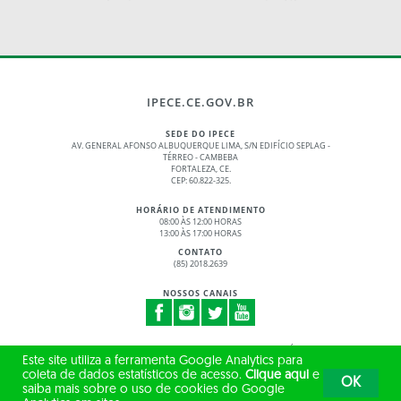
IPECE.CE.GOV.BR
SEDE DO IPECE
AV. GENERAL AFONSO ALBUQUERQUE LIMA, S/N EDIFÍCIO SEPLAG -
TÉRREO - CAMBEBA
FORTALEZA, CE.
CEP: 60.822-325.
HORÁRIO DE ATENDIMENTO
08:00 ÀS 12:00 HORAS
13:00 ÀS 17:00 HORAS
CONTATO
(85) 2018.2639
NOSSOS CANAIS
© 2017 - 2026 – GOVERNO DO ESTADO DO CEARÁ
Este site utiliza a ferramenta Google Analytics para
TODOS OS DIREITOS RESERVADOS
coleta de dados estatísticos de acesso.
Clique aqui
e
OK
saiba mais sobre o uso de cookies do Google