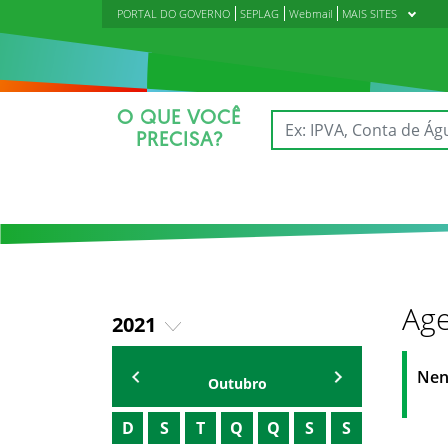
PORTAL DO GOVERNO
SEPLAG
Webmail
MAIS SITES
O QUE VOCÊ
PRECISA?
Age
2021
2018
AGENDA IPECE
Nen
Outubro
2019
D
S
T
Q
Q
S
S
2020