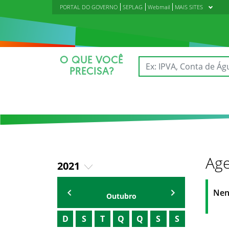
PORTAL DO GOVERNO
SEPLAG
Webmail
MAIS SITES
O QUE VOCÊ
PRECISA?
Age
2021
2018
AGENDA IPECE
Nen
Outubro
2019
D
S
T
Q
Q
S
S
2020