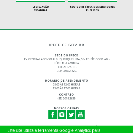
LEGISLAÇÃO
CÓDIGO DE ÉTICA DOS SERVIDORES
ESTADUAL
PÚBLICOS
IPECE.CE.GOV.BR
SEDE DO IPECE
AV. GENERAL AFONSO ALBUQUERQUE LIMA, S/N EDIFÍCIO SEPLAG -
TÉRREO - CAMBEBA
FORTALEZA, CE.
CEP: 60.822-325.
HORÁRIO DE ATENDIMENTO
08:00 ÀS 12:00 HORAS
13:00 ÀS 17:00 HORAS
CONTATO
(85) 2018.2639
NOSSOS CANAIS
© 2017 - 2026 – GOVERNO DO ESTADO DO CEARÁ
Este site utiliza a ferramenta Google Analytics para
TODOS OS DIREITOS RESERVADOS