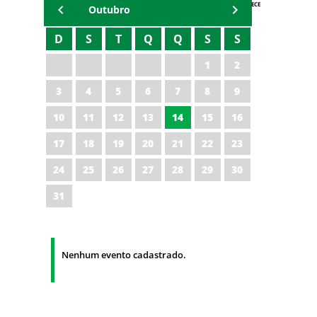
AGENDA IPECE
Outubro
D
S
T
Q
Q
S
S
1
2
3
4
5
6
7
8
9
10
11
12
13
14
15
16
17
18
19
20
21
22
23
24
25
26
27
28
29
30
31
Nenhum evento cadastrado.