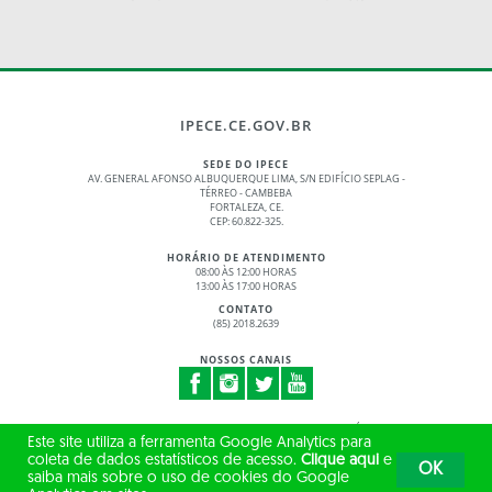
IPECE.CE.GOV.BR
SEDE DO IPECE
AV. GENERAL AFONSO ALBUQUERQUE LIMA, S/N EDIFÍCIO SEPLAG -
TÉRREO - CAMBEBA
FORTALEZA, CE.
CEP: 60.822-325.
HORÁRIO DE ATENDIMENTO
08:00 ÀS 12:00 HORAS
13:00 ÀS 17:00 HORAS
CONTATO
(85) 2018.2639
NOSSOS CANAIS
© 2017 - 2026 – GOVERNO DO ESTADO DO CEARÁ
Este site utiliza a ferramenta Google Analytics para
TODOS OS DIREITOS RESERVADOS
coleta de dados estatísticos de acesso.
Clique aqui
e
OK
saiba mais sobre o uso de cookies do Google