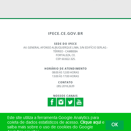
IPECE.CE.GOV.BR
SEDE DO IPECE
AV. GENERAL AFONSO ALBUQUERQUE LIMA, S/N EDIFÍCIO SEPLAG -
TÉRREO - CAMBEBA
FORTALEZA, CE.
CEP: 60.822-325.
HORÁRIO DE ATENDIMENTO
08:00 ÀS 12:00 HORAS
13:00 ÀS 17:00 HORAS
CONTATO
(85) 2018.2639
NOSSOS CANAIS
© 2017 - 2026 – GOVERNO DO ESTADO DO CEARÁ
Este site utiliza a ferramenta Google Analytics para
TODOS OS DIREITOS RESERVADOS
coleta de dados estatísticos de acesso.
Clique aqui
e
OK
saiba mais sobre o uso de cookies do Google