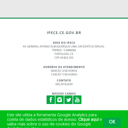
IPECE.CE.GOV.BR
SEDE DO IPECE
AV. GENERAL AFONSO ALBUQUERQUE LIMA, S/N EDIFÍCIO SEPLAG -
TÉRREO - CAMBEBA
FORTALEZA, CE.
CEP: 60.822-325.
HORÁRIO DE ATENDIMENTO
08:00 ÀS 12:00 HORAS
13:00 ÀS 17:00 HORAS
CONTATO
(85) 2018.2639
NOSSOS CANAIS
© 2017 - 2026 – GOVERNO DO ESTADO DO CEARÁ
Este site utiliza a ferramenta Google Analytics para
TODOS OS DIREITOS RESERVADOS
coleta de dados estatísticos de acesso.
Clique aqui
e
OK
saiba mais sobre o uso de cookies do Google