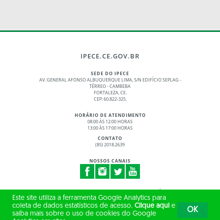
IPECE.CE.GOV.BR
SEDE DO IPECE
AV. GENERAL AFONSO ALBUQUERQUE LIMA, S/N EDIFÍCIO SEPLAG -
TÉRREO - CAMBEBA
FORTALEZA, CE.
CEP: 60.822-325.
HORÁRIO DE ATENDIMENTO
08:00 ÀS 12:00 HORAS
13:00 ÀS 17:00 HORAS
CONTATO
(85) 2018.2639
NOSSOS CANAIS
© 2017 - 2026 – GOVERNO DO ESTADO DO CEARÁ
Este site utiliza a ferramenta Google Analytics para
TODOS OS DIREITOS RESERVADOS
coleta de dados estatísticos de acesso.
Clique aqui
e
OK
saiba mais sobre o uso de cookies do Google