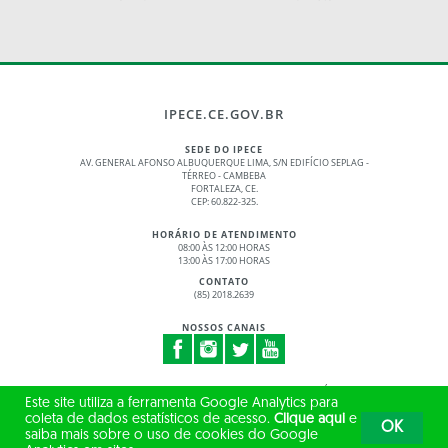
IPECE.CE.GOV.BR
SEDE DO IPECE
AV. GENERAL AFONSO ALBUQUERQUE LIMA, S/N EDIFÍCIO SEPLAG -
TÉRREO - CAMBEBA
FORTALEZA, CE.
CEP: 60.822-325.
HORÁRIO DE ATENDIMENTO
08:00 ÀS 12:00 HORAS
13:00 ÀS 17:00 HORAS
CONTATO
(85) 2018.2639
NOSSOS CANAIS
© 2017 - 2026 – GOVERNO DO ESTADO DO CEARÁ
Este site utiliza a ferramenta Google Analytics para
TODOS OS DIREITOS RESERVADOS
coleta de dados estatísticos de acesso.
Clique aqui
e
OK
saiba mais sobre o uso de cookies do Google