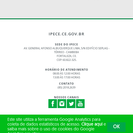
IPECE.CE.GOV.BR
SEDE DO IPECE
AV. GENERAL AFONSO ALBUQUERQUE LIMA, S/N EDIFÍCIO SEPLAG -
TÉRREO - CAMBEBA
FORTALEZA, CE.
CEP: 60.822-325.
HORÁRIO DE ATENDIMENTO
08:00 ÀS 12:00 HORAS
13:00 ÀS 17:00 HORAS
CONTATO
(85) 2018.2639
NOSSOS CANAIS
© 2017 - 2026 – GOVERNO DO ESTADO DO CEARÁ
Este site utiliza a ferramenta Google Analytics para
TODOS OS DIREITOS RESERVADOS
coleta de dados estatísticos de acesso.
Clique aqui
e
OK
saiba mais sobre o uso de cookies do Google