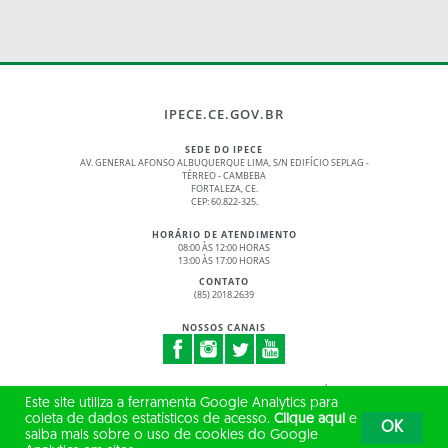
IPECE.CE.GOV.BR
SEDE DO IPECE
AV. GENERAL AFONSO ALBUQUERQUE LIMA, S/N EDIFÍCIO SEPLAG -
TÉRREO - CAMBEBA
FORTALEZA, CE.
CEP: 60.822-325.
HORÁRIO DE ATENDIMENTO
08:00 ÀS 12:00 HORAS
13:00 ÀS 17:00 HORAS
CONTATO
(85) 2018.2639
NOSSOS CANAIS
© 2017 - 2026 – GOVERNO DO ESTADO DO CEARÁ
Este site utiliza a ferramenta Google Analytics para
TODOS OS DIREITOS RESERVADOS
coleta de dados estatísticos de acesso.
Clique aqui
e
OK
saiba mais sobre o uso de cookies do Google