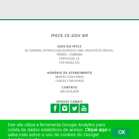
IPECE.CE.GOV.BR
SEDE DO IPECE
AV. GENERAL AFONSO ALBUQUERQUE LIMA, S/N EDIFÍCIO SEPLAG -
TÉRREO - CAMBEBA
FORTALEZA, CE.
CEP: 60.822-325.
HORÁRIO DE ATENDIMENTO
08:00 ÀS 12:00 HORAS
13:00 ÀS 17:00 HORAS
CONTATO
(85) 2018.2639
NOSSOS CANAIS
© 2017 - 2026 – GOVERNO DO ESTADO DO CEARÁ
Este site utiliza a ferramenta Google Analytics para
TODOS OS DIREITOS RESERVADOS
coleta de dados estatísticos de acesso.
Clique aqui
e
OK
saiba mais sobre o uso de cookies do Google