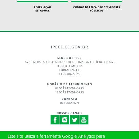
LEGISLAÇÃO
CÓDIGO DE ÉTICA DOS SERVIDORES
ESTADUAL
PÚBLICOS
IPECE.CE.GOV.BR
SEDE DO IPECE
AV. GENERAL AFONSO ALBUQUERQUE LIMA, S/N EDIFÍCIO SEPLAG -
TÉRREO - CAMBEBA
FORTALEZA, CE.
CEP: 60.822-325.
HORÁRIO DE ATENDIMENTO
08:00 ÀS 12:00 HORAS
13:00 ÀS 17:00 HORAS
CONTATO
(85) 2018.2639
NOSSOS CANAIS
© 2017 - 2026 – GOVERNO DO ESTADO DO CEARÁ
Este site utiliza a ferramenta Google Analytics para
TODOS OS DIREITOS RESERVADOS