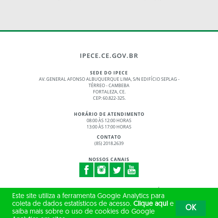
IPECE.CE.GOV.BR
SEDE DO IPECE
AV. GENERAL AFONSO ALBUQUERQUE LIMA, S/N EDIFÍCIO SEPLAG -
TÉRREO - CAMBEBA
FORTALEZA, CE.
CEP: 60.822-325.
HORÁRIO DE ATENDIMENTO
08:00 ÀS 12:00 HORAS
13:00 ÀS 17:00 HORAS
CONTATO
(85) 2018.2639
NOSSOS CANAIS
© 2017 - 2026 – GOVERNO DO ESTADO DO CEARÁ
Este site utiliza a ferramenta Google Analytics para
TODOS OS DIREITOS RESERVADOS
coleta de dados estatísticos de acesso.
Clique aqui
e
OK
saiba mais sobre o uso de cookies do Google