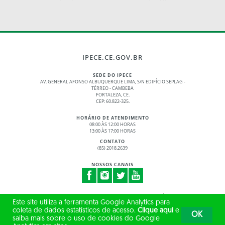
IPECE.CE.GOV.BR
SEDE DO IPECE
AV. GENERAL AFONSO ALBUQUERQUE LIMA, S/N EDIFÍCIO SEPLAG -
TÉRREO - CAMBEBA
FORTALEZA, CE.
CEP: 60.822-325.
HORÁRIO DE ATENDIMENTO
08:00 ÀS 12:00 HORAS
13:00 ÀS 17:00 HORAS
CONTATO
(85) 2018.2639
NOSSOS CANAIS
© 2017 - 2026 – GOVERNO DO ESTADO DO CEARÁ
Este site utiliza a ferramenta Google Analytics para
TODOS OS DIREITOS RESERVADOS
coleta de dados estatísticos de acesso.
Clique aqui
e
OK
saiba mais sobre o uso de cookies do Google