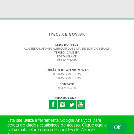
IPECE.CE.GOV.BR
SEDE DO IPECE
AV. GENERAL AFONSO ALBUQUERQUE LIMA, S/N EDIFÍCIO SEPLAG -
TÉRREO - CAMBEBA
FORTALEZA, CE.
CEP: 60.822-325.
HORÁRIO DE ATENDIMENTO
08:00 ÀS 12:00 HORAS
13:00 ÀS 17:00 HORAS
CONTATO
(85) 2018.2639
NOSSOS CANAIS
© 2017 - 2026 – GOVERNO DO ESTADO DO CEARÁ
Este site utiliza a ferramenta Google Analytics para
TODOS OS DIREITOS RESERVADOS
coleta de dados estatísticos de acesso.
Clique aqui
e
OK
saiba mais sobre o uso de cookies do Google