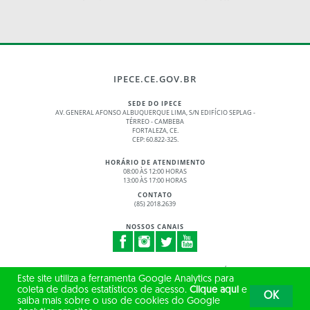
IPECE.CE.GOV.BR
SEDE DO IPECE
AV. GENERAL AFONSO ALBUQUERQUE LIMA, S/N EDIFÍCIO SEPLAG -
TÉRREO - CAMBEBA
FORTALEZA, CE.
CEP: 60.822-325.
HORÁRIO DE ATENDIMENTO
08:00 ÀS 12:00 HORAS
13:00 ÀS 17:00 HORAS
CONTATO
(85) 2018.2639
NOSSOS CANAIS
© 2017 - 2026 – GOVERNO DO ESTADO DO CEARÁ
Este site utiliza a ferramenta Google Analytics para
TODOS OS DIREITOS RESERVADOS
coleta de dados estatísticos de acesso.
Clique aqui
e
OK
saiba mais sobre o uso de cookies do Google