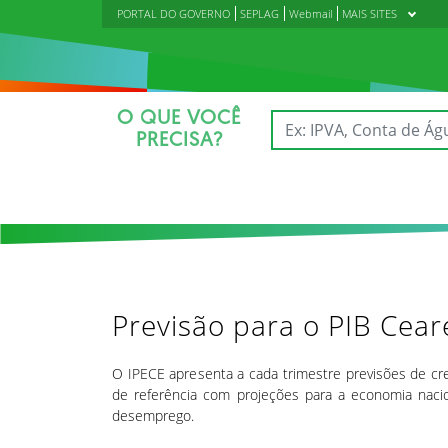
PORTAL DO GOVERNO
SEPLAG
Webmail
MAIS SITES
O QUE VOCÊ
PRECISA?
Previsão para o PIB Cea
O IPECE apresenta a cada trimestre previsões de cr
de referência com projeções para a economia nacion
desemprego.