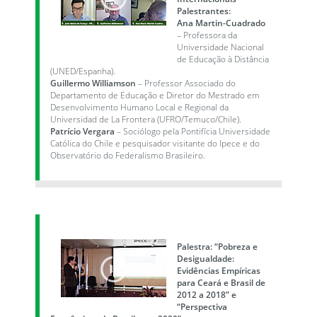
Palestrantes:
Ana Martin-Cuadrado
– Professora da
Universidade Nacional
de Educação à Distância
(UNED/Espanha).
Guillermo Williamson
– Professor Associado do
Departamento de Educação e Diretor do Mestrado em
Desenvolvimento Humano Local e Regional da
Universidad de La Frontera (UFRO/Temuco/Chile).
Patrício Vergara
– Sociólogo pela Pontifícia Universidade
Católica do Chile e pesquisador visitante do Ipece e do
Observatório do Federalismo Brasileiro.
Palestra: “Pobreza e
Desigualdade:
Evidências Empíricas
para Ceará e Brasil de
2012 a 2018” e
“Perspectiva