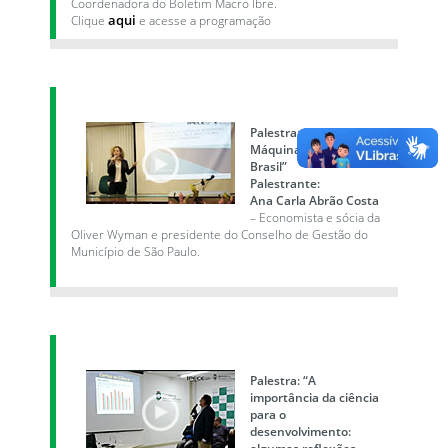
Coordenadora do Boletim Macro Ibre.
aqui
Clique
e acesse a programação
Palestra: “Eficiência da
Máquina Pública do
Brasil”
Palestrante:
Ana Carla Abrão Costa
– Economista e sócia da
Oliver Wyman e presidente do Conselho de Gestão do
Município de São Paulo.
Palestra: “A
importância da ciência
para o
desenvolvimento:
algumas reflexões