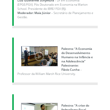
Luiz Guilherme Schymura
– Dr em Economia
(EPGE/FGV). Pós Doutorado em Economia na Warton
School. Presidente do IBRE/ FGV (RJ).
Moderador:
Maia Júnior
– Secretário de Planejamento e
Gestão.
Palestra: “A Economia
do Desenvolvimento
Humano na Infância e
na Adolescência”
Palestrante:
Flávio Cunha
–
Professor da William Marsh Rice University.
Palestra: “A crise do
federalismo fiscal