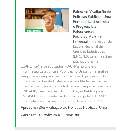
Palestra: “Avaliação de
Políticas Públicas: Uma
Perspectiva Sistêmica
e Progressista”
Palestrante:
Paulo de Martino
Jannuzzi
– Professor da
Escola Nacional de
Ciências Estatísticas
(ENCE/IBGE), em estágio
pós-doutoral na
EBAPE/FGV, é pesquisador PQ/CNPq no projeto
Informação Estatística e Públicas no Brasil: uma análise
temporal e comparativa internacional. É professor do
curso de Gestão da Avaliação da Faculdade Cesgranrio.
Graduado em Matemática Aplicada e Computacional pela
UNICAMP; mestrado em Administração Pública pela
EAESP/FGV; doutorado em Demografia pela UNICAMP e
Especialização em Sociedade e Política pelo IESP/UERJ.
Avaliação de Políticas Públicas: Uma
Apresentação:
Perspectiva Sistêmica e Humanista