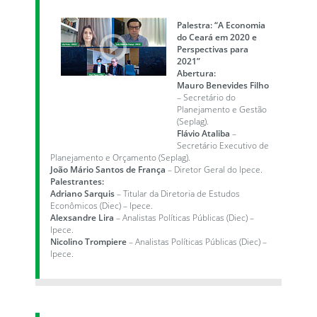
Palestra: “A Economia
do Ceará em 2020 e
Perspectivas para
2021”
Abertura:
Mauro Benevides Filho
– Secretário do
Planejamento e Gestão
(Seplag).
Flávio Ataliba
–
Secretário Executivo de
Planejamento e Orçamento (Seplag).
João Mário Santos de França
– Diretor Geral do Ipece.
Palestrantes:
Adriano Sarquis
– Titular da Diretoria de Estudos
Econômicos (Diec) – Ipece.
Alexsandre Lira
– Analistas Políticas Públicas (Diec) –
Ipece.
Nicolino Trompiere
– Analistas Políticas Públicas (Diec) –
Ipece.