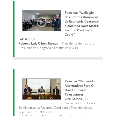
Palestra: “Avaliação
dos Setores Dinâmicos
da Economia Cearense
a partir da Nova Matriz
Insumo Produto do
Ceará”
Palestrante:
Roberto Luís Olinto Ramos
– Presidente do Instituto
Brasileiro de Geografia e Estatística (IBGE).
Palestra: “Pensando
Alternativas Para O
Brasil e Ceará”
Palestrantes:
Ciro Gomes
– Ex
Governador do Ceará.
Ex Ministrao da Fazenda. Candidato à Presidência da
República em 1998 e 2002.