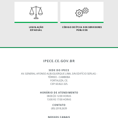
LEGISLAÇÃO
CÓDIGO DE ÉTICA DOS SERVIDORES
ESTADUAL
PÚBLICOS
IPECE.CE.GOV.BR
SEDE DO IPECE
AV. GENERAL AFONSO ALBUQUERQUE LIMA, S/N EDIFÍCIO SEPLAG -
TÉRREO - CAMBEBA
FORTALEZA, CE.
CEP: 60.822-325.
HORÁRIO DE ATENDIMENTO
08:00 ÀS 12:00 HORAS
13:00 ÀS 17:00 HORAS
CONTATO
(85) 2018.2639
NOSSOS CANAIS