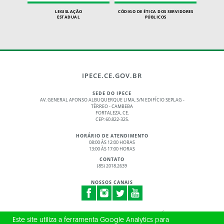
LEGISLAÇÃO
CÓDIGO DE ÉTICA DOS SERVIDORES
ESTADUAL
PÚBLICOS
IPECE.CE.GOV.BR
SEDE DO IPECE
AV. GENERAL AFONSO ALBUQUERQUE LIMA, S/N EDIFÍCIO SEPLAG -
TÉRREO - CAMBEBA
FORTALEZA, CE.
CEP: 60.822-325.
HORÁRIO DE ATENDIMENTO
08:00 ÀS 12:00 HORAS
13:00 ÀS 17:00 HORAS
CONTATO
(85) 2018.2639
NOSSOS CANAIS
© 2017 - 2026 – GOVERNO DO ESTADO DO CEARÁ
Este site utiliza a ferramenta Google Analytics para
TODOS OS DIREITOS RESERVADOS