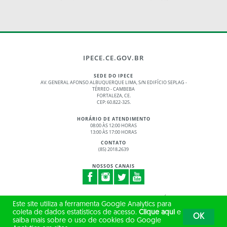
IPECE.CE.GOV.BR
SEDE DO IPECE
AV. GENERAL AFONSO ALBUQUERQUE LIMA, S/N EDIFÍCIO SEPLAG -
TÉRREO - CAMBEBA
FORTALEZA, CE.
CEP: 60.822-325.
HORÁRIO DE ATENDIMENTO
08:00 ÀS 12:00 HORAS
13:00 ÀS 17:00 HORAS
CONTATO
(85) 2018.2639
NOSSOS CANAIS
© 2017 - 2026 – GOVERNO DO ESTADO DO CEARÁ
Este site utiliza a ferramenta Google Analytics para
TODOS OS DIREITOS RESERVADOS
coleta de dados estatísticos de acesso.
Clique aqui
e
OK
saiba mais sobre o uso de cookies do Google