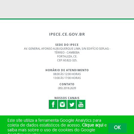
IPECE.CE.GOV.BR
SEDE DO IPECE
AV. GENERAL AFONSO ALBUQUERQUE LIMA, S/N EDIFÍCIO SEPLAG -
TÉRREO - CAMBEBA
FORTALEZA, CE.
CEP: 60.822-325.
HORÁRIO DE ATENDIMENTO
08:00 ÀS 12:00 HORAS
13:00 ÀS 17:00 HORAS
CONTATO
(85) 2018.2639
NOSSOS CANAIS
© 2017 - 2026 – GOVERNO DO ESTADO DO CEARÁ
Este site utiliza a ferramenta Google Analytics para
TODOS OS DIREITOS RESERVADOS
coleta de dados estatísticos de acesso.
Clique aqui
e
OK
saiba mais sobre o uso de cookies do Google