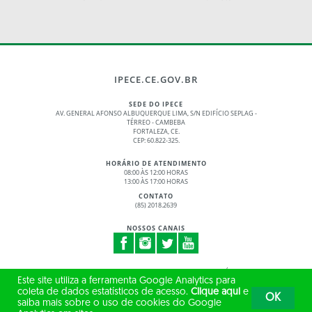
IPECE.CE.GOV.BR
SEDE DO IPECE
AV. GENERAL AFONSO ALBUQUERQUE LIMA, S/N EDIFÍCIO SEPLAG -
TÉRREO - CAMBEBA
FORTALEZA, CE.
CEP: 60.822-325.
HORÁRIO DE ATENDIMENTO
08:00 ÀS 12:00 HORAS
13:00 ÀS 17:00 HORAS
CONTATO
(85) 2018.2639
NOSSOS CANAIS
© 2017 - 2026 – GOVERNO DO ESTADO DO CEARÁ
Este site utiliza a ferramenta Google Analytics para
TODOS OS DIREITOS RESERVADOS
coleta de dados estatísticos de acesso.
Clique aqui
e
OK
saiba mais sobre o uso de cookies do Google