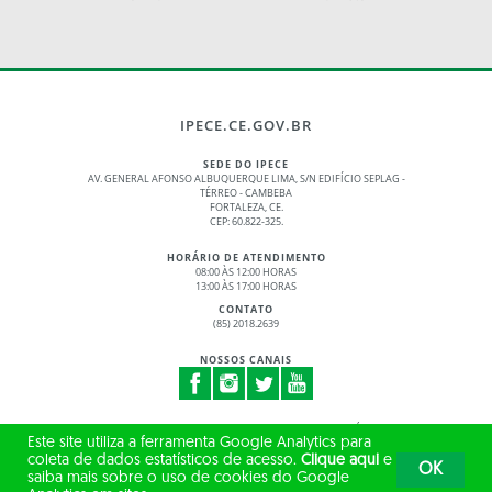
IPECE.CE.GOV.BR
SEDE DO IPECE
AV. GENERAL AFONSO ALBUQUERQUE LIMA, S/N EDIFÍCIO SEPLAG -
TÉRREO - CAMBEBA
FORTALEZA, CE.
CEP: 60.822-325.
HORÁRIO DE ATENDIMENTO
08:00 ÀS 12:00 HORAS
13:00 ÀS 17:00 HORAS
CONTATO
(85) 2018.2639
NOSSOS CANAIS
© 2017 - 2026 – GOVERNO DO ESTADO DO CEARÁ
Este site utiliza a ferramenta Google Analytics para
TODOS OS DIREITOS RESERVADOS
coleta de dados estatísticos de acesso.
Clique aqui
e
OK
saiba mais sobre o uso de cookies do Google