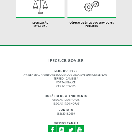
LEGISLAÇÃO
CÓDIGO DE ÉTICA DOS SERVIDORES
ESTADUAL
PÚBLICOS
IPECE.CE.GOV.BR
SEDE DO IPECE
AV. GENERAL AFONSO ALBUQUERQUE LIMA, S/N EDIFÍCIO SEPLAG -
TÉRREO - CAMBEBA
FORTALEZA, CE.
CEP: 60.822-325.
HORÁRIO DE ATENDIMENTO
08:00 ÀS 12:00 HORAS
13:00 ÀS 17:00 HORAS
CONTATO
(85) 2018.2639
NOSSOS CANAIS