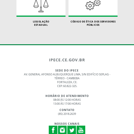
LEGISLAÇÃO
CÓDIGO DE ÉTICA DOS SERVIDORES
ESTADUAL
PÚBLICOS
IPECE.CE.GOV.BR
SEDE DO IPECE
AV. GENERAL AFONSO ALBUQUERQUE LIMA, S/N EDIFÍCIO SEPLAG -
TÉRREO - CAMBEBA
FORTALEZA, CE.
CEP: 60.822-325.
HORÁRIO DE ATENDIMENTO
08:00 ÀS 12:00 HORAS
13:00 ÀS 17:00 HORAS
CONTATO
(85) 2018.2639
NOSSOS CANAIS