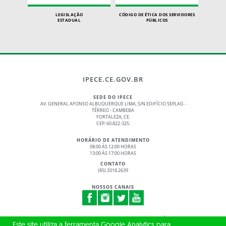
LEGISLAÇÃO
CÓDIGO DE ÉTICA DOS SERVIDORES
ESTADUAL
PÚBLICOS
IPECE.CE.GOV.BR
SEDE DO IPECE
AV. GENERAL AFONSO ALBUQUERQUE LIMA, S/N EDIFÍCIO SEPLAG -
TÉRREO - CAMBEBA
FORTALEZA, CE.
CEP: 60.822-325.
HORÁRIO DE ATENDIMENTO
08:00 ÀS 12:00 HORAS
13:00 ÀS 17:00 HORAS
CONTATO
(85) 2018.2639
NOSSOS CANAIS
© 2017 - 2026 – GOVERNO DO ESTADO DO CEARÁ
Este site utiliza a ferramenta Google Analytics para
TODOS OS DIREITOS RESERVADOS