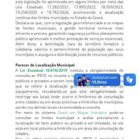
esta legislação foi aprimorada em alguns limites por meio das
Leis Estaduais 17.382/2021, 17.895/2022, 18.559/2023,
19.258/2025 e 19.782/2026, promovendo a atualização
contínua dos limites municipais no Estado do Ceará.
Destaca-se que, com a legislação georreferenciada e os mapas
de limites municipais, a gestão territorial torna-se mais
eficiente e precisa, garantindo segurança jurídica, planejamento
público aprimorado e melhor prestação de serviços essenciais.
Além disso, a delimitação clara do território fortalece a
cidadania, valoriza o pertencimento da população aos seus
municípios e assegura a distribuição justa de recursos públicos.
Parecer de Localização Municipal:
A
Lei Estadual 16.816/2019
instituiu a obrigatoriedade de
consulta ao IPECE no tocante a localização municipal de bens
públicos e privados a serem instalados no estado do Ceará no
que se refere à localização georreferenciada do referido
equipamento, ressaltando-se que esta obrigatoriedade se
restringe aos locais onde ocorre o fenômeno de conurbação
entre cidades ou em áreas próximas a limítrofes de municípios,
sendo nos demais locais recomendada a consulta.
Por meio do sistema
Ceará em Mapas Interativo
pode-se
consultar os limites municipais e avaliar previamente a
localização do bem público ou privado a ser instalado, se ele
está em local próximo a limítrofe ou em área de conurbação de
cidades.
Para se obter parecer técnico do IPECE é necessário o