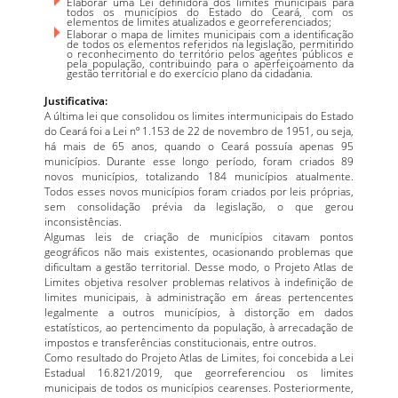
Elaborar uma Lei definidora dos limites municipais para
todos os municípios do Estado do Ceará, com os
elementos de limites atualizados e georreferenciados;
Elaborar o mapa de limites municipais com a identificação
de todos os elementos referidos na legislação, permitindo
o reconhecimento do território pelos agentes públicos e
pela população, contribuindo para o aperfeiçoamento da
gestão territorial e do exercício plano da cidadania.
Justificativa:
A última lei que consolidou os limites intermunicipais do Estado
do Ceará foi a Lei nº 1.153 de 22 de novembro de 1951, ou seja,
há mais de 65 anos, quando o Ceará possuía apenas 95
municípios. Durante esse longo período, foram criados 89
novos municípios, totalizando 184 municípios atualmente.
Todos esses novos municípios foram criados por leis próprias,
sem consolidação prévia da legislação, o que gerou
inconsistências.
Algumas leis de criação de municípios citavam pontos
geográficos não mais existentes, ocasionando problemas que
dificultam a gestão territorial. Desse modo, o Projeto Atlas de
Limites objetiva resolver problemas relativos à indefinição de
limites municipais, à administração em áreas pertencentes
legalmente a outros municípios, à distorção em dados
estatísticos, ao pertencimento da população, à arrecadação de
impostos e transferências constitucionais, entre outros.
Como resultado do Projeto Atlas de Limites, foi concebida a Lei
Estadual 16.821/2019, que georreferenciou os limites
municipais de todos os municípios cearenses. Posteriormente,