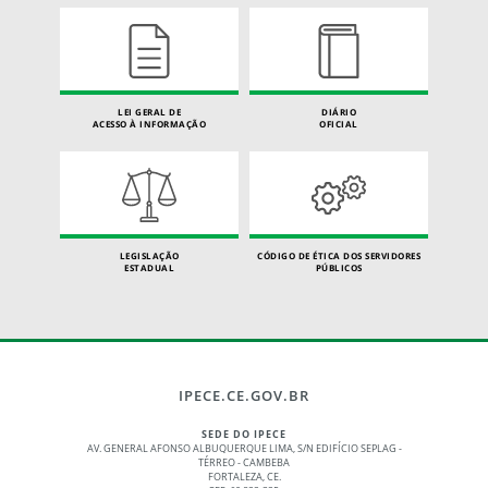
LEI GERAL DE
DIÁRIO
ACESSO À INFORMAÇÃO
OFICIAL
LEGISLAÇÃO
CÓDIGO DE ÉTICA DOS SERVIDORES
ESTADUAL
PÚBLICOS
IPECE.CE.GOV.BR
SEDE DO IPECE
AV. GENERAL AFONSO ALBUQUERQUE LIMA, S/N EDIFÍCIO SEPLAG -
TÉRREO - CAMBEBA
FORTALEZA, CE.