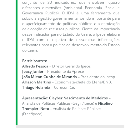
conjunto de 30 indicadores, que envolvem quatro
diferentes dimensões (Ambiental, Economia, Social e
Governança Pública). O IDM é uma ferramenta que
subsidia a gestão governamental, sendo importante para
o aperfeiçoamento de políticas públicas e a otimização
da alocação de recursos públicos. Ciente da importância
desse indicador para o Estado do Ceará, o Ipece elabora
o IDM com o objetivo de disseminar informações
relevantes para a política de desenvolvimento do Estado
do Ceará.
Participantes:
Alfredo Pessoa
– Diretor Geral do Ipece.
Joacy Júnior
– Presidente da Aprece
João Milton Cunha de Miranda
– Presidente do Inesp.
Allisson Martins
– Economista-chefe do Etene/BNB.
Thiago Holanda
– Corecon-Ce.
Apresentação: Cleyber Nascimento de Medeiros
–
Analista de Políticas Públicas (Gegin/Ipece) e
Nicolino
Trompieri Neto
– Analista de Políticas Públicas
(Diec/Ipece).