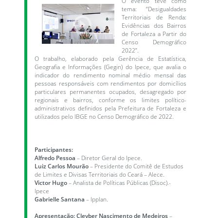
O evento teve como
tema: “Desigualdades
Territoriais de Renda:
Evidências dos Bairros
de Fortaleza a Partir do
Censo Demográfico
2022”.
O trabalho, elaborado pela Gerência de Estatística,
Geografia e Informações (Gegin) do Ipece, que avalia o
indicador do rendimento nominal médio mensal das
pessoas responsáveis com rendimentos por domicílios
particulares permanentes ocupados, desagregado por
regionais e bairros, conforme os limites político-
administrativos definidos pela Prefeitura de Fortaleza e
utilizados pelo IBGE no Censo Demográfico de 2022.
Participantes:
Alfredo Pessoa
– Diretor Geral do Ipece.
Luiz Carlos Mourão
– Presidente do Comitê de Estudos
de Limites e Divisas Territoriais do Ceará – Alece.
Victor Hugo
– Analista de Políticas Públicas (Disoc).-
Ipece
Gabrielle Santana
– Ipplan.
Apresentação: Cleyber Nascimento de Medeiros
–