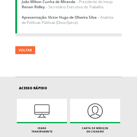
João Milton Cunha de Miranda
– Presidente do Inesp.
Renan Ridley
– Secretário Executivo do Trabalho.
Apresentação:
Victor Hugo de Oliveira Silva
– Analista
de Políticas Públicas (Disoc/Ipece).
ACESSO RÁPIDO
CEARÁ
CARTA DE SERVIÇOS
TRANSPARENTE
DO CIDADÃO