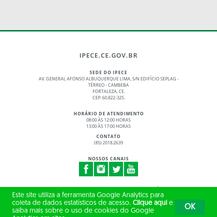
IPECE.CE.GOV.BR
SEDE DO IPECE
AV. GENERAL AFONSO ALBUQUERQUE LIMA, S/N EDIFÍCIO SEPLAG -
TÉRREO - CAMBEBA
FORTALEZA, CE.
CEP: 60.822-325.
HORÁRIO DE ATENDIMENTO
08:00 ÀS 12:00 HORAS
13:00 ÀS 17:00 HORAS
CONTATO
(85) 2018.2639
NOSSOS CANAIS
© 2017 - 2026 – GOVERNO DO ESTADO DO CEARÁ
Este site utiliza a ferramenta Google Analytics para
TODOS OS DIREITOS RESERVADOS
coleta de dados estatísticos de acesso.
Clique aqui
e
OK
saiba mais sobre o uso de cookies do Google