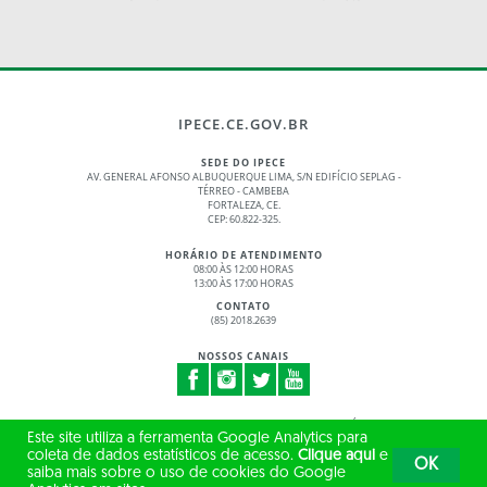
IPECE.CE.GOV.BR
SEDE DO IPECE
AV. GENERAL AFONSO ALBUQUERQUE LIMA, S/N EDIFÍCIO SEPLAG -
TÉRREO - CAMBEBA
FORTALEZA, CE.
CEP: 60.822-325.
HORÁRIO DE ATENDIMENTO
08:00 ÀS 12:00 HORAS
13:00 ÀS 17:00 HORAS
CONTATO
(85) 2018.2639
NOSSOS CANAIS
© 2017 - 2026 – GOVERNO DO ESTADO DO CEARÁ
Este site utiliza a ferramenta Google Analytics para
TODOS OS DIREITOS RESERVADOS
coleta de dados estatísticos de acesso.
Clique aqui
e
OK
saiba mais sobre o uso de cookies do Google