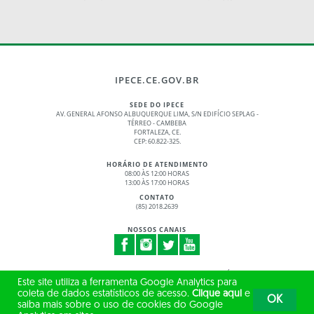
IPECE.CE.GOV.BR
SEDE DO IPECE
AV. GENERAL AFONSO ALBUQUERQUE LIMA, S/N EDIFÍCIO SEPLAG -
TÉRREO - CAMBEBA
FORTALEZA, CE.
CEP: 60.822-325.
HORÁRIO DE ATENDIMENTO
08:00 ÀS 12:00 HORAS
13:00 ÀS 17:00 HORAS
CONTATO
(85) 2018.2639
NOSSOS CANAIS
© 2017 - 2026 – GOVERNO DO ESTADO DO CEARÁ
Este site utiliza a ferramenta Google Analytics para
TODOS OS DIREITOS RESERVADOS
coleta de dados estatísticos de acesso.
Clique aqui
e
OK
saiba mais sobre o uso de cookies do Google