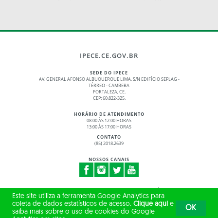
IPECE.CE.GOV.BR
SEDE DO IPECE
AV. GENERAL AFONSO ALBUQUERQUE LIMA, S/N EDIFÍCIO SEPLAG -
TÉRREO - CAMBEBA
FORTALEZA, CE.
CEP: 60.822-325.
HORÁRIO DE ATENDIMENTO
08:00 ÀS 12:00 HORAS
13:00 ÀS 17:00 HORAS
CONTATO
(85) 2018.2639
NOSSOS CANAIS
© 2017 - 2026 – GOVERNO DO ESTADO DO CEARÁ
Este site utiliza a ferramenta Google Analytics para
TODOS OS DIREITOS RESERVADOS
coleta de dados estatísticos de acesso.
Clique aqui
e
OK
saiba mais sobre o uso de cookies do Google