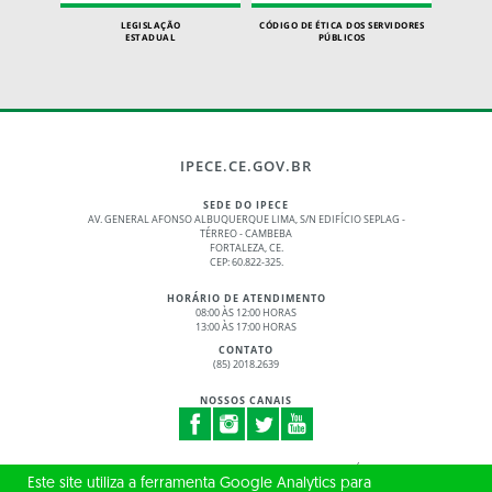
LEGISLAÇÃO
CÓDIGO DE ÉTICA DOS SERVIDORES
ESTADUAL
PÚBLICOS
IPECE.CE.GOV.BR
SEDE DO IPECE
AV. GENERAL AFONSO ALBUQUERQUE LIMA, S/N EDIFÍCIO SEPLAG -
TÉRREO - CAMBEBA
FORTALEZA, CE.
CEP: 60.822-325.
HORÁRIO DE ATENDIMENTO
08:00 ÀS 12:00 HORAS
13:00 ÀS 17:00 HORAS
CONTATO
(85) 2018.2639
NOSSOS CANAIS
© 2017 - 2026 – GOVERNO DO ESTADO DO CEARÁ
Este site utiliza a ferramenta Google Analytics para
TODOS OS DIREITOS RESERVADOS