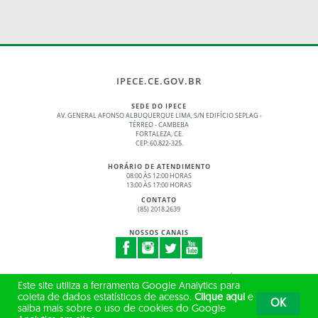
IPECE.CE.GOV.BR
SEDE DO IPECE
AV. GENERAL AFONSO ALBUQUERQUE LIMA, S/N EDIFÍCIO SEPLAG -
TÉRREO - CAMBEBA
FORTALEZA, CE.
CEP: 60.822-325.
HORÁRIO DE ATENDIMENTO
08:00 ÀS 12:00 HORAS
13:00 ÀS 17:00 HORAS
CONTATO
(85) 2018.2639
NOSSOS CANAIS
© 2017 - 2026 – GOVERNO DO ESTADO DO CEARÁ
Este site utiliza a ferramenta Google Analytics para
TODOS OS DIREITOS RESERVADOS
coleta de dados estatísticos de acesso.
Clique aqui
e
OK
saiba mais sobre o uso de cookies do Google