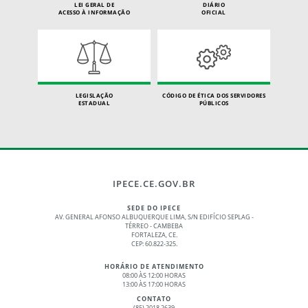
LEI GERAL DE
DIÁRIO
ACESSO À INFORMAÇÃO
OFICIAL
LEGISLAÇÃO
CÓDIGO DE ÉTICA DOS SERVIDORES
ESTADUAL
PÚBLICOS
IPECE.CE.GOV.BR
SEDE DO IPECE
AV. GENERAL AFONSO ALBUQUERQUE LIMA, S/N EDIFÍCIO SEPLAG -
TÉRREO - CAMBEBA
FORTALEZA, CE.
CEP: 60.822-325.
HORÁRIO DE ATENDIMENTO
08:00 ÀS 12:00 HORAS
13:00 ÀS 17:00 HORAS
CONTATO
(85) 2018.2639