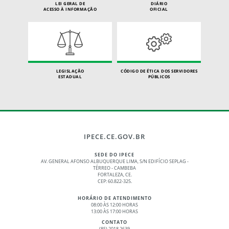
LEI GERAL DE
DIÁRIO
ACESSO À INFORMAÇÃO
OFICIAL
LEGISLAÇÃO
CÓDIGO DE ÉTICA DOS SERVIDORES
ESTADUAL
PÚBLICOS
IPECE.CE.GOV.BR
SEDE DO IPECE
AV. GENERAL AFONSO ALBUQUERQUE LIMA, S/N EDIFÍCIO SEPLAG -
TÉRREO - CAMBEBA
FORTALEZA, CE.
CEP: 60.822-325.
HORÁRIO DE ATENDIMENTO
08:00 ÀS 12:00 HORAS
13:00 ÀS 17:00 HORAS
CONTATO
(85) 2018.2639